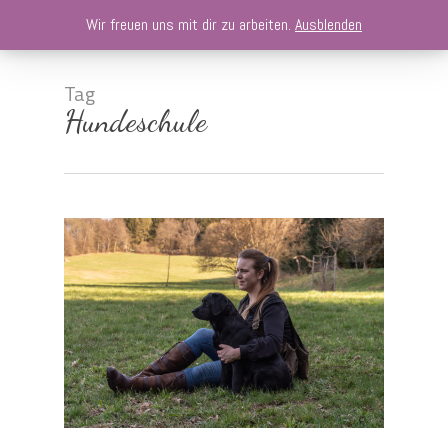
Skip
Menu
Wir freuen uns mit dir zu arbeiten.
Ausblenden
to
main
Cart
search
account
content
Tag
Hundeschule