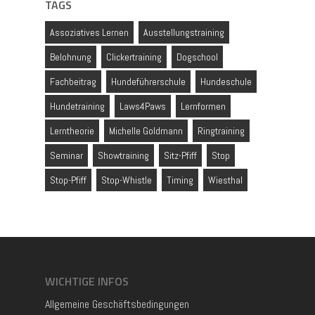
TAGS
Assoziatives Lernen
Ausstellungstraining
Belohnung
Clickertraining
Dogschool
Fachbeitrag
Hundeführerschule
Hundeschule
Hundetraining
Laws4Paws
Lernformen
Lerntheorie
Michelle Goldmann
Ringtraining
Seminar
Showtraining
Sitz-Pfiff
Stop
Stop-Pfiff
Stop-Whistle
Timing
Wiesthal
WICHTIGE INFOS
Allgemeine Geschäftsbedingungen