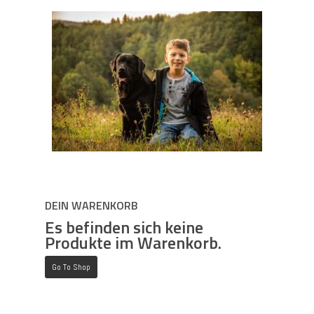
DEIN WARENKORB
Es befinden sich keine
Produkte im Warenkorb.
Es befinden sic
im War
Go To Shop
Go To